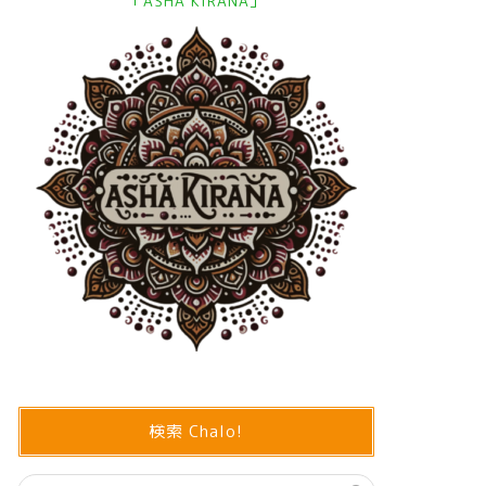
「ASHA KIRANA」
ネパール文化
インドネパール
現地でネパール版そばがき「ディ
【大発表
ド」を食べてきた！本場の味の食レ
を立ち上
ポとおすすめレストランをご紹介！
ルとこれ
【カトマンズ・ネパール】
考えるサ
KIRANA
04/07/2024
検索 Chalo!