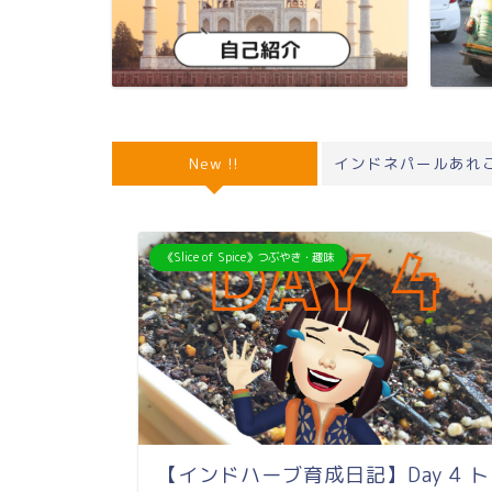
New !!
インドネパールあれ
《Slice of Spice》つぶやき・趣味
【インドハーブ育成日記】Day 4 ト