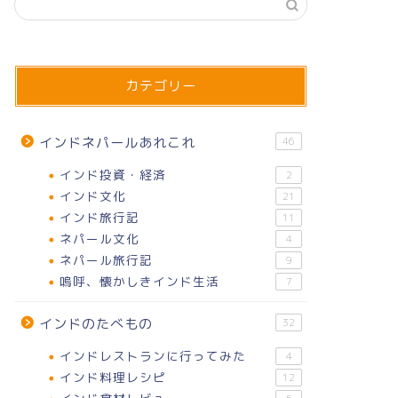
インド文化
《Slice of 
カテゴリー
インドネパールあれこれ
46
インド投資・経済
【パウバジ】ストリートで食べる絶
《Slice
2
インド文化
21
品インド流カレーパン｜インド料理
そして旅
インド旅行記
11
データベース#5
ネパール文化
4
ネパール旅行記
9
03/31/2024
嗚呼、懐かしきインド生活
7
インド文化
インド文化
インドのたべもの
32
インドレストランに行ってみた
4
インド料理レシピ
12