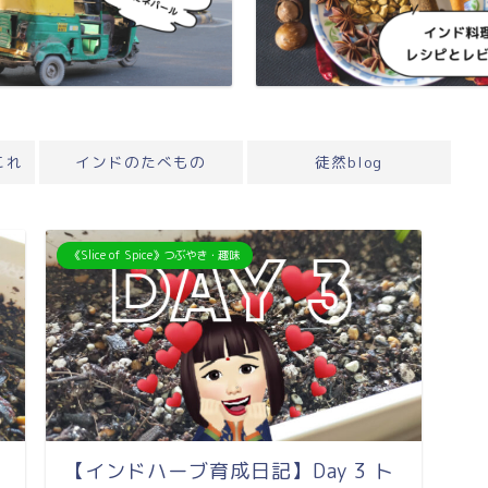
これ
インドのたべもの
徒然blog
《Slice of Spice》つぶやき・趣味
【インドハーブ育成日記】Day 3 ト