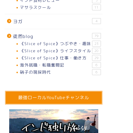
インド食材レビュー
5
マサラスクール
11
ヨガ
4
注目の競争馬「ジャンタルマンタ
【パニプ
徒然blog
79
ル」、その名の由来はインドの世界
液体と食
《Slice of Spice》つぶやき・趣味
23
遺産だった【インドネタ】
トリート
《Slice of Spice》ライフスタイル
20
ベース#
《Slice of Spice》仕事・働き方
29
海外就職・転職奮闘記
6
02/04/2024
硝子の現採時代
6
インド文化
インド文化
最強ローカルYouTubeチャンネル