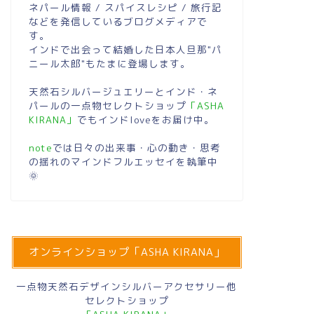
トマンズでしっかり観光！王道おす
雨でのん
ネパール情報 / スパイスレシピ / 旅行記
などを発信しているブログメディアで
すめスポットの紹介！
ナガルコ
す。
インドで出会って結婚した日本人旦那"パ
01/21/2025
ニール太郎"もたまに登場します。
天然石シルバージュエリーとインド・ネ
インドネパールあれこれ
インド投資・経
パールの一点物セレクトショップ
「ASHA
KIRANA」
でもインドloveをお届け中。
note
では日々の出来事・心の動き・思考
の揺れのマインドフルエッセイを執筆中
🌞
セレクトショップ"ASHA KIRANA"の
【Nif
オンラインショップ「ASHA KIRANA」
ご紹介【天然石シルバーアクセサリ
め】大注
ー】【インド・ネパール一点物】
銘柄の特
一点物天然石デザインシルバーアクセサリー他
セレクトショップ
06/29/2024