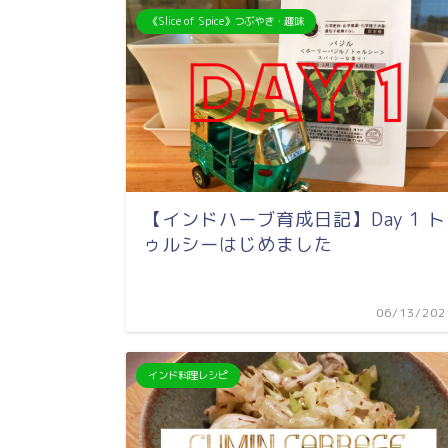
《Slice of Spice》つぶやき・趣味
【インドハーブ育成日記】Day 1 ト
ゥルシーはじめました
06/13/202
インド料理レシピ