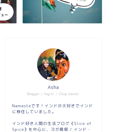
ネパール旅行記
ネパール旅行記
Asha
Blogger / Yogini / Shop Owner
Namasteです！インドが大好きでインド
に移住していました。
インド好き人間の生活ブログ《Slice of
【カトマンズ・ネパール】雨季のカ
【ナガル
Spice》を中心に、ヨガ情報 / インド・