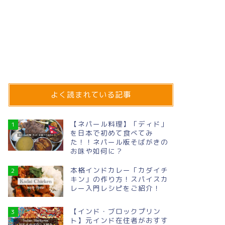
ンド在住者がおすすめするブロック
なネパー
プリントブランドをご紹介！【随時
ラン「ス
更新👍】
メニュー
きシリー
01/07/2024
よく読まれている記事
インド文化
インド文化
【ネパール料理】「ディド」
1
を日本で初めて食べてみ
た！！ネパール版そばがきの
お味や如何に？
本格インドカレー「カダイチ
2
キン」の作り方！スパイスカ
レー入門レシピをご紹介！
【パラクパニール（サグパニー
【インド
【インド・ブロックプリン
ル）】ほうれん草とインド版チーズ
何？「光
3
ト】元インド在住者がおすす