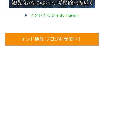
【インド・ブロックプリント】イン
【グルガ
▶
インドふらりIndo hurari
ド文化とファッション好きなら知っ
リントブ
ておきたいブロックプリントの概要
チなどお
と代表的デザインまとめ
コ！1日
モールを
インド情報 ブログ村参加中！
01/23/2024
インド文化
ネパール旅行記
【インド・ブロックプリント】元イ
【カトマ