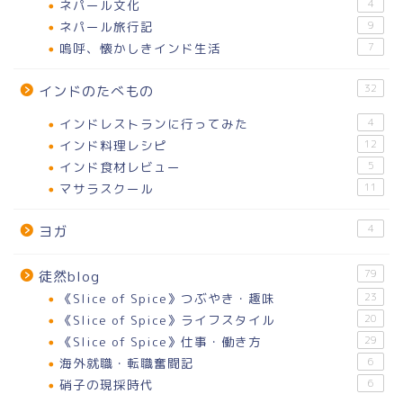
ネパール文化
4
ネパール旅行記
9
嗚呼、懐かしきインド生活
7
32
インドのたべもの
インドレストランに行ってみた
4
インド料理レシピ
12
インド食材レビュー
5
マサラスクール
11
4
ヨガ
79
徒然blog
《Slice of Spice》つぶやき・趣味
23
《Slice of Spice》ライフスタイル
20
《Slice of Spice》仕事・働き方
29
海外就職・転職奮闘記
6
硝子の現採時代
6