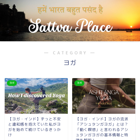
― CATEGORY ―
ヨガ
ヨガ
ヨガ
【ヨガ・インド】ずっと不安
【ヨガ・インド】ヨガの流派
と違和感を抱えていた私がヨ
「アシュタンガヨガ」とは？
ガを始めて続けているきっか
「動く瞑想」と言われるアシ
け
ュタンガヨガの基本情報と特