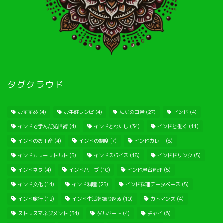
タグクラウド
おすすめ
(4)
お手軽レシピ
(4)
ただの日常
(27)
インド
(4)
インドで学んだ処世術
(4)
インドとわたし
(34)
インドと働く
(11)
インドのお土産
(4)
インドの制度
(7)
インドカレー
(8)
インドカレーレトルト
(5)
インドスパイス
(18)
インドドリンク
(5)
インドネタ
(4)
インドハーブ
(10)
インド屋台料理
(5)
インド文化
(14)
インド料理
(25)
インド料理データベース
(5)
インド旅行
(12)
インド生活を振り返る
(10)
カトマンズ
(4)
ストレスマネジメント
(34)
ダルバート
(4)
チャイ
(6)