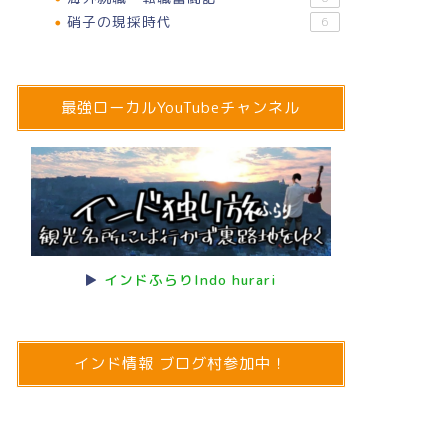
硝子の現採時代
6
最強ローカルYouTubeチャンネル
▶
インドふらりIndo hurari
インド情報 ブログ村参加中！