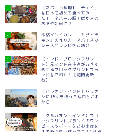
【ネパール料理】「ディド」
1
を日本で初めて食べてみ
た！！ネパール版そばがきの
お味や如何に？
本格インドカレー「カダイチ
2
キン」の作り方！スパイスカ
レー入門レシピをご紹介！
【インド・ブロックプリン
3
ト】元インド在住者がおすす
めするブロックプリントブラ
ンドをご紹介！【随時更新
👍】
【バラナシ・インド】バラナ
4
シに15回も通った理由とこれ
から
【グルガオン・インド】ブロ
5
ックプリントブランドのワン
ピースやポーチなどお土産を
１箇所で買うならココ！1日過