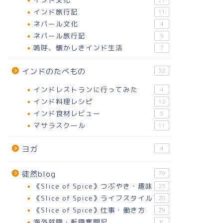
21
インド旅行記
11
ネパール文化
4
ネパール旅行記
9
嗚呼、懐かしきインド生活
7
インドのたべもの
32
インドレストランに行ってみた
4
インド料理レシピ
12
インド食材レビュー
5
マサラスクール
11
ヨガ
4
徒然blog
79
《Slice of Spice》つぶやき・趣味
23
《Slice of Spice》ライフスタイル
20
《Slice of Spice》仕事・働き方
29
海外就職・転職奮闘記
6