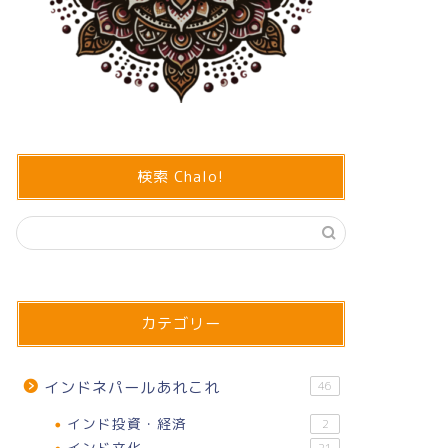
検索 Chalo!
カテゴリー
インドネパールあれこれ
46
インド投資・経済
2
インド文化