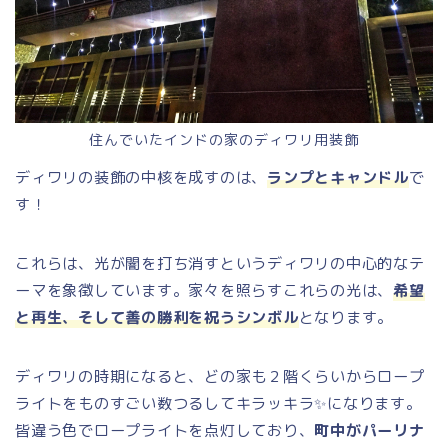
住んでいたインドの家のディワリ用装飾
ディワリの装飾の中核を成すのは、
ランプとキャンドル
で
す！
これらは、光が闇を打ち消すというディワリの中心的なテ
ーマを象徴しています。家々を照らすこれらの光は、
希望
と再生、そして善の勝利を祝うシンボル
となります。
ディワリの時期になると、どの家も２階くらいからロープ
ライトをものすごい数つるしてキラッキラ✨になります。
皆違う色でロープライトを点灯しており、
町中がパーリナ