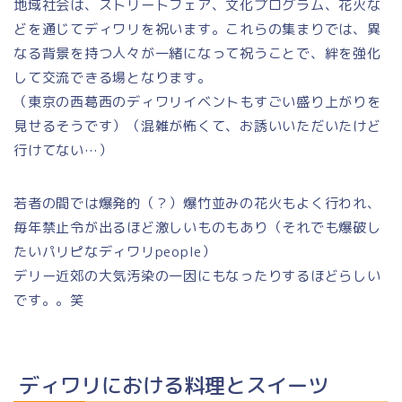
地域社会は、ストリートフェア、文化プログラム、花火な
どを通じてディワリを祝います。これらの集まりでは、異
なる背景を持つ人々が一緒になって祝うことで、絆を強化
して交流できる場となります。
（東京の西葛西のディワリイベントもすごい盛り上がりを
見せるそうです）（混雑が怖くて、お誘いいただいたけど
行けてない…）
若者の間では爆発的（？）爆竹並みの花火もよく行われ、
毎年禁止令が出るほど激しいものもあり（それでも爆破し
たいパリピなディワリpeople）
デリー近郊の大気汚染の一因にもなったりするほどらしい
です。。笑
ディワリにおける料理とスイーツ