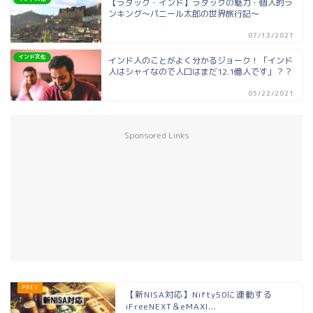
【ラダック・インド】ラダックの魅力・個人的ラ
ンキング～パニール太郎の世界旅行記～
07/13/2021
インド文化
インド人のことがよく分かるジョーク！「インド
人はシャイなので人口はまだ12.1億人です」？？
05/22/2021
Sponsored Links
【新NISA対応】Nifty50に連動する
iFreeNEXT＆eMAXI...