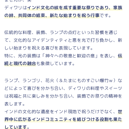
ディワリは
インド文化の核を成す重要な祭りであり、家族
の絆、共同体の結束、新たな始まりを祝う行事
です。
伝統的な料理、装飾、ランプの点灯といった習慣を通じ
て、文化的なアイデンティティと悪を光で打ち負かし、新
しい始まりを祝える喜びを表現しています。
特に、光の装飾は「神々への敬意と歓迎の意」を表し、
伝
統と現代の融合
も象徴しています。
ランプ、ランゴリ、花火（＆たまにものすごい爆竹ｗ）な
どによって喜びを分かち合い、ディワリの料理やスイーツ
は祝福と共に楽しみを分かち合い、装飾でお祭りの精神を
表します。
インドの文化的な遺産をインド現地で祝うだけでなく、
世
界中に広がるインドコミュニティを結びつける役割も果た
しています
。