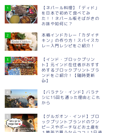
【ネパール料理】「ディド」
1
を日本で初めて食べてみ
た！！ネパール版そばがきの
お味や如何に？
本格インドカレー「カダイチ
2
キン」の作り方！スパイスカ
レー入門レシピをご紹介！
【インド・ブロックプリン
3
ト】元インド在住者がおすす
めするブロックプリントブラ
ンドをご紹介！【随時更新
👍】
【バラナシ・インド】バラナ
4
シに15回も通った理由とこれ
から
【グルガオン・インド】ブロ
5
ックプリントブランドのワン
ピースやポーチなどお土産を
１箇所で買うならココ！1日過