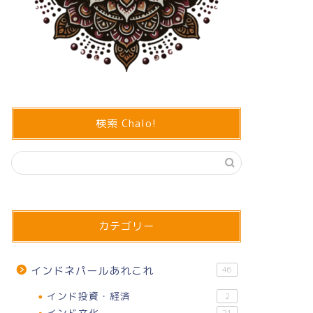
検索 Chalo!
カテゴリー
インドネパールあれこれ
46
インド投資・経済
2
インド文化