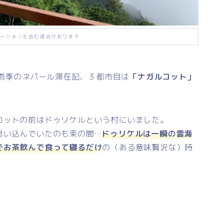
ーションを含む場合があります
、雨季のネパール滞在記、３都市目は
「ナガルコット」
コットの前はドゥリケルという村にいました。
思い込んでいたのも束の間…
ドゥリケルは一瞬の雲海
でお茶飲んで食って寝るだけ
の（ある意味贅沢な）時