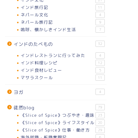
21
インド旅行記
11
ネパール文化
4
ネパール旅行記
9
嗚呼、懐かしきインド生活
7
インドのたべもの
32
インドレストランに行ってみた
4
インド料理レシピ
12
インド食材レビュー
5
マサラスクール
11
ヨガ
4
徒然blog
79
《Slice of Spice》つぶやき・趣味
23
《Slice of Spice》ライフスタイル
20
《Slice of Spice》仕事・働き方
29
海外就職・転職奮闘記
6