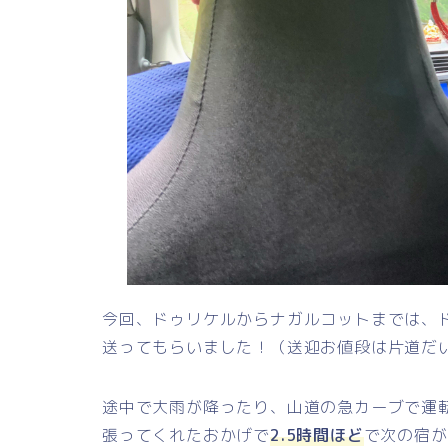
今回、ドゥリケルからナガルコットまでは、
送ってもらいました！（送迎お値段は片道だいたい
途中で大雨が降ったり、山道の急カーブで運
張ってくれたおかげで
2.5時間ほど
で次の宿が