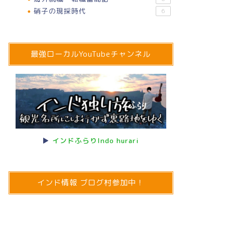
硝子の現採時代
6
最強ローカルYouTubeチャンネル
▶
インドふらりIndo hurari
インド情報 ブログ村参加中！