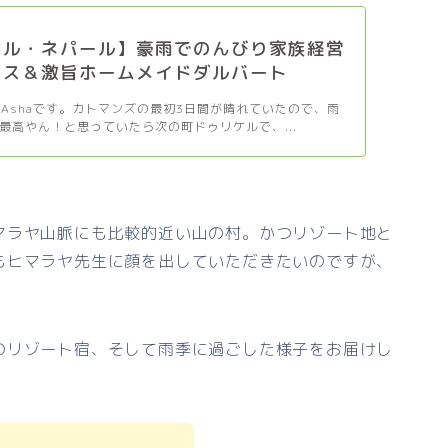
ケル・ネパール】豪雨でのんびり家族経営
ウス＆激旨ホームメイドダルバート
す！Ashaです。カトマンズの最初3日間が晴れていたので、雨
最高やん！と思っていたら次の町ドゥリケルで、...
マラヤ山脈にも比較的近い山の村。かつリゾート地と
もヒマラヤ先生に顔を出していただきたいのですが、
のリゾート宿、そして雨季に過ごした様子をお届けし