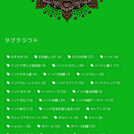
タグクラウド
おすすめ
(4)
お手軽レシピ
(4)
ただの日常
(27)
インド
(4)
インドで学んだ処世術
(4)
インドとわたし
(34)
インドと働く
(11)
インドのお土産
(4)
インドの制度
(7)
インドカレー
(8)
インドカレーレトルト
(5)
インドスパイス
(18)
インドドリンク
(5)
インドネタ
(4)
インドハーブ
(10)
インド屋台料理
(5)
インド文化
(14)
インド料理
(25)
インド料理データベース
(5)
インド旅行
(12)
インド生活を振り返る
(10)
カトマンズ
(4)
ストレスマネジメント
(34)
ダルバート
(4)
チャイ
(6)
トゥルシー
(6)
ネパール
(15)
ネパール料理
(10)