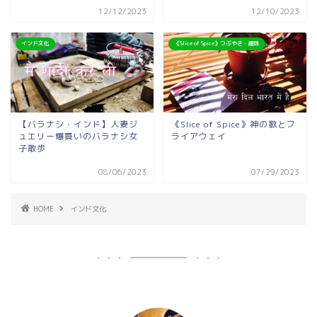
12/12/2023
12/10/2023
インド文化
《Slice of Spice》つぶやき・趣味
【バラナシ・インド】人妻ジ
《Slice of Spice》神の歌とフ
ュエリー爆買いのバラナシ女
ライアウェイ
子散歩
08/06/2023
07/29/2023
HOME
インド文化