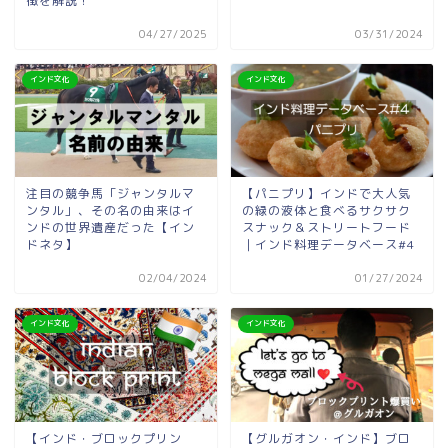
徴を解説！
04/27/2025
03/31/2024
インド文化
インド文化
注目の競争馬「ジャンタルマ
【パニプリ】インドで大人気
ンタル」、その名の由来はイ
の緑の液体と食べるサクサク
ンドの世界遺産だった【イン
スナック＆ストリートフード
ドネタ】
｜インド料理データベース#4
02/04/2024
01/27/2024
インド文化
インド文化
【インド・ブロックプリン
【グルガオン・インド】ブロ