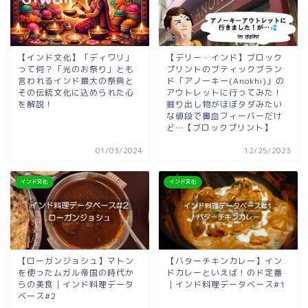
【インド文化】「ディワリ」
【デリー・インド】ブロック
って何？「光のお祭り」とも
プリントのブティックブラン
言われるインド最大の祭典と
ド「アノーキー(Anokhi)」の
その伝統文化に込められた心
アウトレットに行ってみた！
を解説！
掘り出し物がほぼタダみたい
な値段で鼻血フィーバーだけ
ど…【ブロックプリント】
01/03/2024
12/25/2023
インド文化
インド文化
【ローガンジョシュ】マトン
【バターチキンカレー】イン
を使ったムガル帝国の時代か
ドカレーといえば！のド定番
らの美食｜インド料理データ
｜インド料理データベース#1
ベース#2