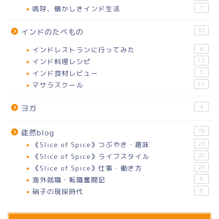
嗚呼、懐かしきインド生活
7
32
インドのたべもの
インドレストランに行ってみた
4
インド料理レシピ
12
インド食材レビュー
5
マサラスクール
11
4
ヨガ
79
徒然blog
《Slice of Spice》つぶやき・趣味
23
《Slice of Spice》ライフスタイル
20
《Slice of Spice》仕事・働き方
29
海外就職・転職奮闘記
6
硝子の現採時代
6