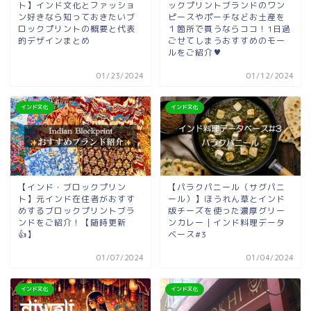
ト】インド文化とファッショ
ックプリントブランドのワン
ン好きなら知っておきたいブ
ピースやポーチなどお土産を
ロックプリントの概要と代表
１箇所で買うならココ！1日過
的デザインまとめ
ごせてしまうおすすめのモー
ルをご紹介♥
01/23/2024
01/12/2024
インド文化
インド文化
【インド・ブロックプリン
【パラクパニール（サグパニ
ト】元インド在住者がおすす
ール）】ほうれん草とインド
めするブロックプリントブラ
版チーズを使った濃厚グリー
ンドをご紹介！【随時更新
ンカレー｜インド料理データ
👍】
ベース#3
01/07/2024
01/04/2024
インド文化
インド文化