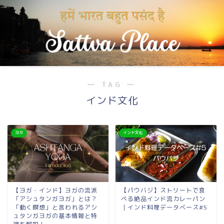
― TAG ―
インド文化
ヨガ
インド文化
【ヨガ・インド】ヨガの流派
【パウバジ】ストリートで食
「アシュタンガヨガ」とは？
べる絶品インド流カレーパン
「動く瞑想」と言われるアシ
｜インド料理データベース#5
ュタンガヨガの基本情報と特