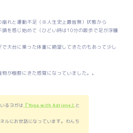
の崩れと運動不足（※人生史上最皆無）状態から
不調を感じ始めて（ひどい時は10分の散歩で足が浮腫
ぎで大台に乗った体重に絶望してきたのもあって少し
廃物が極限にきた感覚になっていました。。
ているヨガは
『Yoga with Adriene』
と
ンネルにお世話になっています。わんち