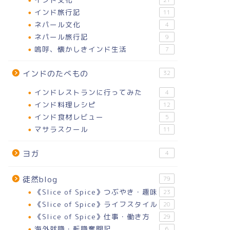
21
インド旅行記
11
ネパール文化
4
ネパール旅行記
9
嗚呼、懐かしきインド生活
7
インドのたべもの
32
インドレストランに行ってみた
4
インド料理レシピ
12
インド食材レビュー
5
マサラスクール
11
ヨガ
4
徒然blog
79
《Slice of Spice》つぶやき・趣味
23
《Slice of Spice》ライフスタイル
20
《Slice of Spice》仕事・働き方
29
海外就職・転職奮闘記
6