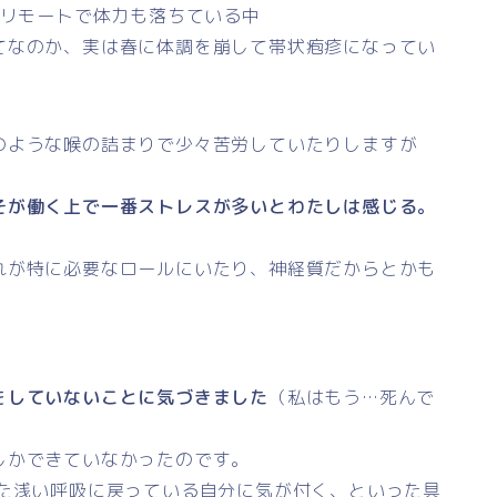
ルリモートで体力も落ちている中
てなのか、実は春に体調を崩して帯状疱疹になってい
のような喉の詰まりで少々苦労していたりしますが
そが働く上で一番ストレスが多いとわたしは感じる。
れが特に必要なロールにいたり、神経質だからとかも
をしていないことに気づきました
（私はもう…死んで
しかできていなかったのです。
また浅い呼吸に戻っている自分に気が付く、といった具