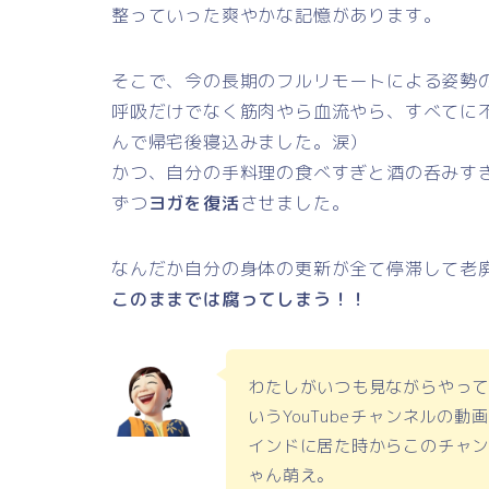
整っていった爽やかな記憶があります。
そこで、今の長期のフルリモートによる姿勢
呼吸だけでなく筋肉やら血流やら、すべてに
んで帰宅後寝込みました。涙）
かつ、自分の手料理の食べすぎと酒の呑みす
ずつ
ヨガを復活
させました。
なんだか自分の身体の更新が全て停滞して老
このままでは腐ってしまう！！
わたしがいつも見ながらやっ
いうYouTubeチャンネルの動画
インドに居た時からこのチャ
ゃん萌え。