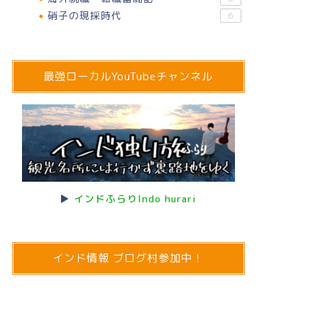
硝子の現採時代
6
最強ローカルYouTubeチャンネル
▶
インドふらりIndo hurari
インド情報 ブログ村参加中！