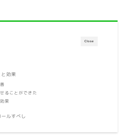
Close
とと効果
改善
かせることができた
ぬ効果
ロールすべし