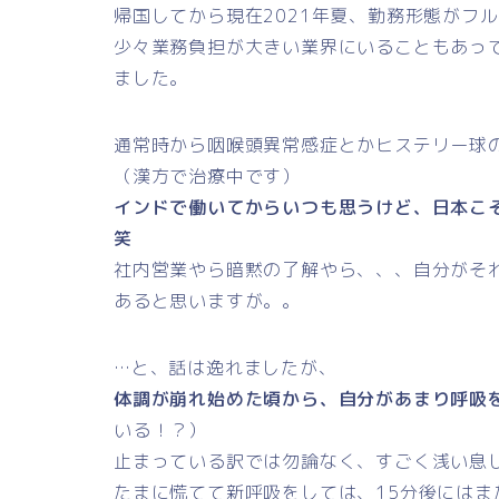
帰国してから現在2021年夏、勤務形態がフ
少々業務負担が大きい業界にいることもあっ
ました。
通常時から咽喉頭異常感症とかヒステリー球
（漢方で治療中です）
インドで働いてからいつも思うけど、日本こ
笑
社内営業やら暗黙の了解やら、、、自分がそ
あると思いますが。。
…と、話は逸れましたが、
体調が崩れ始めた頃から、自分があまり呼吸
いる！？）
止まっている訳では勿論なく、すごく浅い息
たまに慌てて新呼吸をしては、15分後には