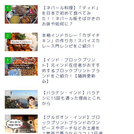
【ネパール料理】「ディド」
1
を日本で初めて食べてみ
た！！ネパール版そばがきの
お味や如何に？
本格インドカレー「カダイチ
2
キン」の作り方！スパイスカ
レー入門レシピをご紹介！
【インド・ブロックプリン
3
ト】元インド在住者がおすす
めするブロックプリントブラ
ンドをご紹介！【随時更新
👍】
【バラナシ・インド】バラナ
4
シに15回も通った理由とこれ
から
【グルガオン・インド】ブロ
5
ックプリントブランドのワン
ピースやポーチなどお土産を
１箇所で買うならココ！1日過