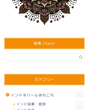
検索 Chalo!
カテゴリー
インドネパールあれこれ
46
インド投資・経済
2
インド文化