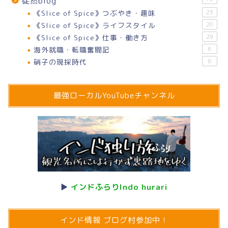
徒然blog
《Slice of Spice》つぶやき・趣味
23
《Slice of Spice》ライフスタイル
20
《Slice of Spice》仕事・働き方
29
海外就職・転職奮闘記
6
硝子の現採時代
6
最強ローカルYouTubeチャンネル
▶
インドふらりIndo hurari
インド情報 ブログ村参加中！