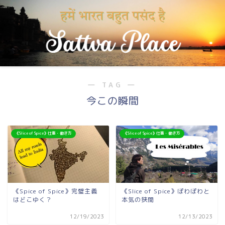
― TAG ―
今この瞬間
《Slice of Spice》仕事・働き方
《Slice of Spice》仕事・働き方
《Spice of Spice》完璧主義
《Slice of Spice》ぽわぽわと
はどこゆく？
本気の狭間
12/19/2023
12/13/2023