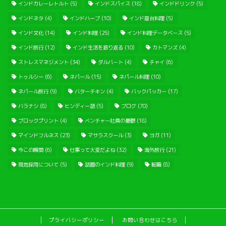
インドカレーレトルト
(5)
インドスパイス
(18)
インドドリンク
(5)
インドネタ
(4)
インドハーブ
(10)
インド屋台料理
(5)
インド文化
(14)
インド料理
(25)
インド料理データベース
(5)
インド旅行
(12)
インド生活を振り返る
(10)
カトマンズ
(4)
ストレスマネジメント
(34)
ダルバート
(4)
チャイ
(6)
トゥルシー
(6)
ネパール
(15)
ネパール料理
(10)
ネパール旅行
(9)
バターチキン
(4)
バックパッカー
(17)
バラナシ
(8)
ヒンディー語
(5)
ブログ
(70)
ブロックプリント
(4)
ベンチャー社員の憂鬱
(18)
マインドフルネス
(23)
マサラスクール
(3)
ヨガ
(11)
今この瞬間
(6)
仕事って大変だよね
(32)
海外旅行
(21)
現地採用について
(5)
話題のインド料理
(9)
転職
(8)
プライバシーポリシー
お問い合わせはこちら