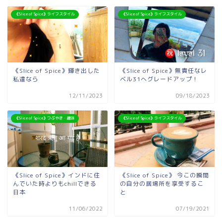
《Slice of Spice》ライフスタイル
《Slice of Spice》ライフスタイル
《Slice of Spice》輝き出した
《Slice of Spice》無責任なレ
私達なら
ベル31へグレードアップ！
12/11/2023
09/18/2023
《Slice of Spice》つぶやき・趣味
《Slice of Spice》ライフスタイル
《Slice of Spice》インドに住
《Slice of Spice》 今この瞬間
んでいた時よりもchillできる
の自分の居場所を享受するこ
日本
と
11/06/2022
07/19/2021