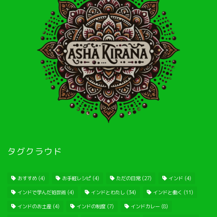
タグクラウド
おすすめ
(4)
お手軽レシピ
(4)
ただの日常
(27)
インド
(4)
インドで学んだ処世術
(4)
インドとわたし
(34)
インドと働く
(11)
インドのお土産
(4)
インドの制度
(7)
インドカレー
(8)