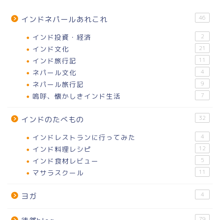
46
インドネパールあれこれ
インド投資・経済
2
インド文化
21
インド旅行記
11
ネパール文化
4
ネパール旅行記
9
嗚呼、懐かしきインド生活
7
32
インドのたべもの
インドレストランに行ってみた
4
インド料理レシピ
12
インド食材レビュー
5
マサラスクール
11
4
ヨガ
79