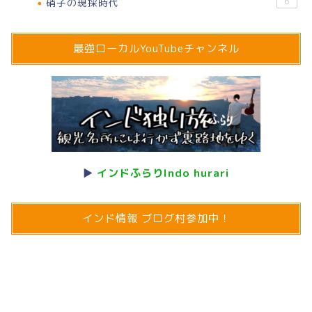
硝子の現採時代
6
最強ローカルYouTubeチャンネル
▶
インドふらりIndo hurari
インド情報 ブログ村参加中！