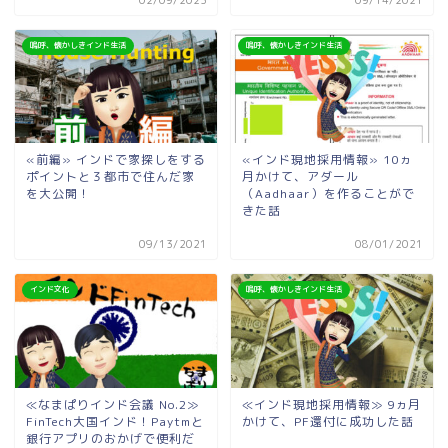
嗚呼、懐かしきインド生活
嗚呼、懐かしきインド生活
«前編» インドで家探しをする
«インド現地採用情報» 10ヵ
ポイントと３都市で住んだ家
月かけて、アダール
を大公開！
（Aadhaar）を作ることがで
きた話
09/13/2021
08/01/2021
インド文化
嗚呼、懐かしきインド生活
≪なまぱりインド会議 No.2≫
≪インド現地採用情報≫ 9ヵ月
FinTech大国インド！Paytmと
かけて、PF還付に成功した話
銀行アプリのおかげで便利だ