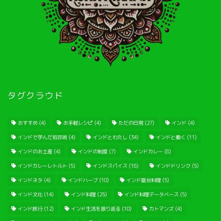
タグクラウド
おすすめ
(4)
お手軽レシピ
(4)
ただの日常
(27)
インド
(4)
インドで学んだ処世術
(4)
インドとわたし
(34)
インドと働く
(11)
インドのお土産
(4)
インドの制度
(7)
インドカレー
(8)
インドカレーレトルト
(5)
インドスパイス
(18)
インドドリンク
(5)
インドネタ
(4)
インドハーブ
(10)
インド屋台料理
(5)
インド文化
(14)
インド料理
(25)
インド料理データベース
(5)
インド旅行
(12)
インド生活を振り返る
(10)
カトマンズ
(4)