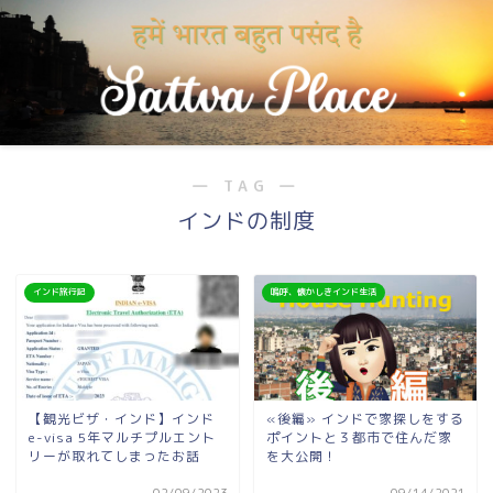
― TAG ―
インドの制度
インド旅行記
嗚呼、懐かしきインド生活
【観光ビザ・インド】インド
«後編» インドで家探しをする
e-visa 5年マルチプルエント
ポイントと３都市で住んだ家
リーが取れてしまったお話
を大公開！
02/09/2023
09/14/2021