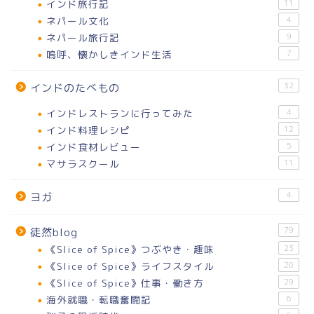
インド旅行記
11
ネパール文化
4
ネパール旅行記
9
嗚呼、懐かしきインド生活
7
32
インドのたべもの
インドレストランに行ってみた
4
インド料理レシピ
12
インド食材レビュー
5
マサラスクール
11
4
ヨガ
79
徒然blog
《Slice of Spice》つぶやき・趣味
23
《Slice of Spice》ライフスタイル
20
《Slice of Spice》仕事・働き方
29
海外就職・転職奮闘記
6