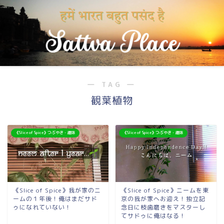
― TAG ―
観葉植物
《Slice of Spice》つぶやき・趣味
《Slice of Spice》つぶやき・趣味
《Slice of Spice》我が家のニ
《Slice of Spice》ニームを東
ームの１年後！俺はまだサド
京の我が家へお迎え！独立記
ゥになれていない！
念日に枝歯磨きをマスターし
てサドゥに俺はなる！