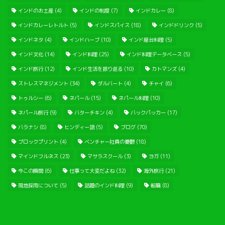
インドのお土産
(4)
インドの制度
(7)
インドカレー
(8)
インドカレーレトルト
(5)
インドスパイス
(18)
インドドリンク
(5)
インドネタ
(4)
インドハーブ
(10)
インド屋台料理
(5)
インド文化
(14)
インド料理
(25)
インド料理データベース
(5)
インド旅行
(12)
インド生活を振り返る
(10)
カトマンズ
(4)
ストレスマネジメント
(34)
ダルバート
(4)
チャイ
(6)
トゥルシー
(6)
ネパール
(15)
ネパール料理
(10)
ネパール旅行
(9)
バターチキン
(4)
バックパッカー
(17)
バラナシ
(8)
ヒンディー語
(5)
ブログ
(70)
ブロックプリント
(4)
ベンチャー社員の憂鬱
(18)
マインドフルネス
(23)
マサラスクール
(3)
ヨガ
(11)
今この瞬間
(6)
仕事って大変だよね
(32)
海外旅行
(21)
現地採用について
(5)
話題のインド料理
(9)
転職
(8)