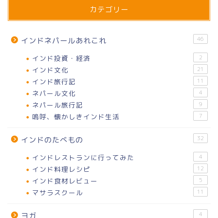
カテゴリー
46
インドネパールあれこれ
インド投資・経済
2
インド文化
21
インド旅行記
11
ネパール文化
4
ネパール旅行記
9
嗚呼、懐かしきインド生活
7
32
インドのたべもの
インドレストランに行ってみた
4
インド料理レシピ
12
インド食材レビュー
5
マサラスクール
11
4
ヨガ