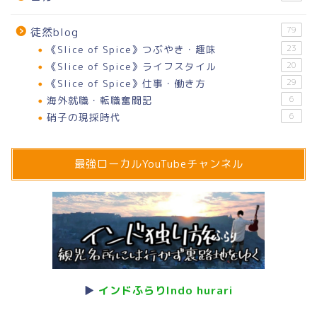
79
徒然blog
《Slice of Spice》つぶやき・趣味
23
《Slice of Spice》ライフスタイル
20
《Slice of Spice》仕事・働き方
29
海外就職・転職奮闘記
6
硝子の現採時代
6
最強ローカルYouTubeチャンネル
▶
インドふらりIndo hurari