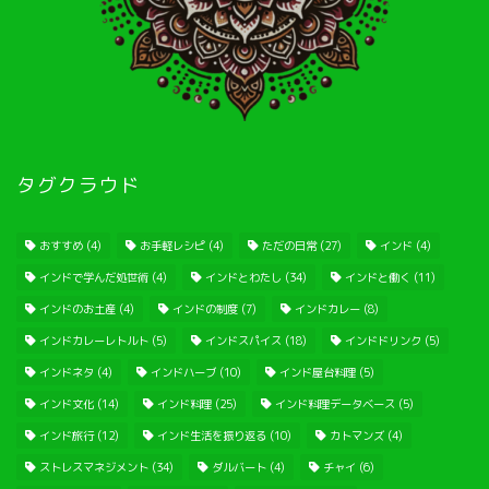
タグクラウド
おすすめ
(4)
お手軽レシピ
(4)
ただの日常
(27)
インド
(4)
インドで学んだ処世術
(4)
インドとわたし
(34)
インドと働く
(11)
インドのお土産
(4)
インドの制度
(7)
インドカレー
(8)
インドカレーレトルト
(5)
インドスパイス
(18)
インドドリンク
(5)
インドネタ
(4)
インドハーブ
(10)
インド屋台料理
(5)
インド文化
(14)
インド料理
(25)
インド料理データベース
(5)
インド旅行
(12)
インド生活を振り返る
(10)
カトマンズ
(4)
ストレスマネジメント
(34)
ダルバート
(4)
チャイ
(6)