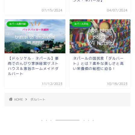
ンズ・ネパール】
07/15/2024
04/07/2024
ネパール旅行記
ネパール文化
【ドゥリケル・ネパール】豪
ネパールの国民食「ダルバー
雨でのんびり家族経営ゲスト
ト」とは？素朴な美しさと高
ハウス＆激旨ホームメイドダ
い栄養価の秘密に迫る！
ルバート
11/12/2023
10/16/2023
HOME
ダルバート