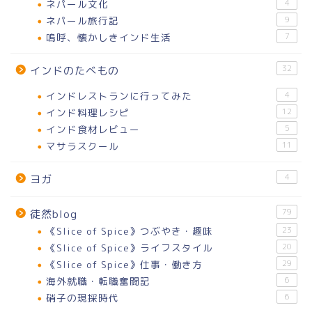
ネパール文化
4
ネパール旅行記
9
嗚呼、懐かしきインド生活
7
32
インドのたべもの
インドレストランに行ってみた
4
インド料理レシピ
12
インド食材レビュー
5
マサラスクール
11
4
ヨガ
79
徒然blog
《Slice of Spice》つぶやき・趣味
23
《Slice of Spice》ライフスタイル
20
《Slice of Spice》仕事・働き方
29
海外就職・転職奮闘記
6
硝子の現採時代
6