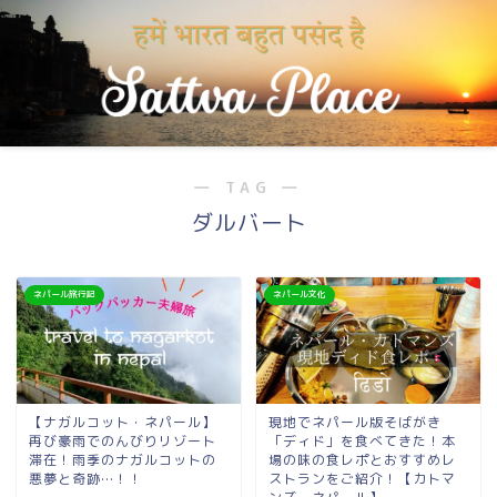
― TAG ―
ダルバート
ネパール旅行記
ネパール文化
【ナガルコット・ネパール】
現地でネパール版そばがき
再び豪雨でのんびりリゾート
「ディド」を食べてきた！本
滞在！雨季のナガルコットの
場の味の食レポとおすすめレ
悪夢と奇跡…！！
ストランをご紹介！【カトマ