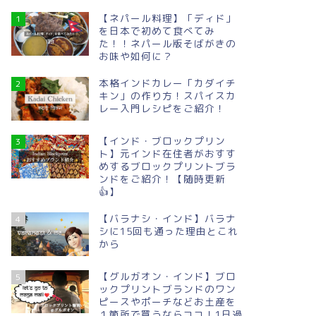
【ネパール料理】「ディド」
1
を日本で初めて食べてみ
た！！ネパール版そばがきの
お味や如何に？
本格インドカレー「カダイチ
2
キン」の作り方！スパイスカ
レー入門レシピをご紹介！
【インド・ブロックプリン
3
ト】元インド在住者がおすす
めするブロックプリントブラ
ンドをご紹介！【随時更新
👍】
【バラナシ・インド】バラナ
4
シに15回も通った理由とこれ
から
【グルガオン・インド】ブロ
5
ックプリントブランドのワン
ピースやポーチなどお土産を
１箇所で買うならココ！1日過