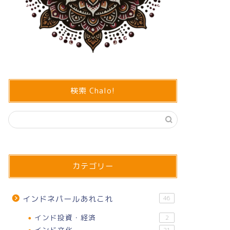
検索 Chalo!
カテゴリー
インドネパールあれこれ
46
インド投資・経済
2
インド文化