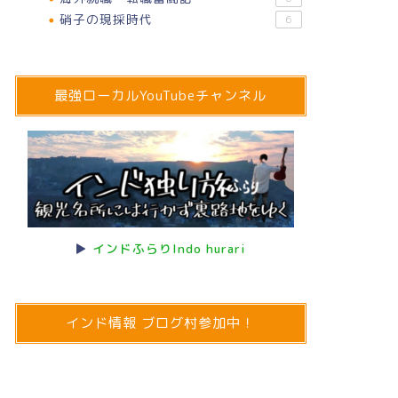
硝子の現採時代
6
最強ローカルYouTubeチャンネル
▶
インドふらりIndo hurari
インド情報 ブログ村参加中！