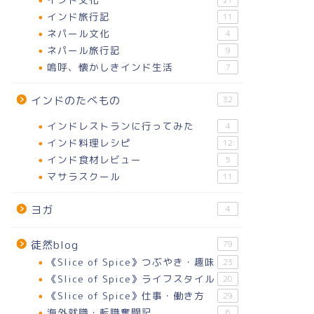
21
インド旅行記
11
ネパール文化
4
ネパール旅行記
9
嗚呼、懐かしきインド生活
7
インドのたべもの
32
インドレストランに行ってみた
4
インド料理レシピ
12
インド食材レビュー
5
マサラスクール
11
ヨガ
4
徒然blog
79
《Slice of Spice》つぶやき・趣味
23
《Slice of Spice》ライフスタイル
20
《Slice of Spice》仕事・働き方
29
海外就職・転職奮闘記
6