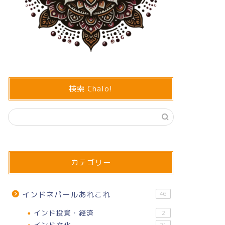
検索 Chalo!
カテゴリー
インドネパールあれこれ
46
インド投資・経済
2
インド文化