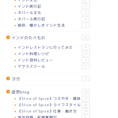
21
インド旅行記
11
ネパール文化
4
ネパール旅行記
9
嗚呼、懐かしきインド生活
7
インドのたべもの
32
インドレストランに行ってみた
4
インド料理レシピ
12
インド食材レビュー
5
マサラスクール
11
ヨガ
4
徒然blog
79
《Slice of Spice》つぶやき・趣味
23
《Slice of Spice》ライフスタイル
20
《Slice of Spice》仕事・働き方
29
海外就職・転職奮闘記
6