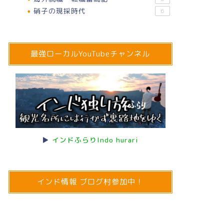
硝子の現採時代
6
最強ローカルYouTubeチャンネル
▶
インドふらりIndo hurari
インド情報 ブログ村参加中！