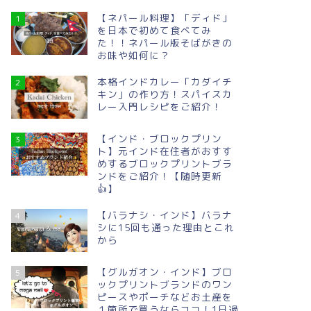
【ネパール料理】「ディド」
1
を日本で初めて食べてみ
た！！ネパール版そばがきの
お味や如何に？
本格インドカレー「カダイチ
2
キン」の作り方！スパイスカ
レー入門レシピをご紹介！
【インド・ブロックプリン
3
ト】元インド在住者がおすす
めするブロックプリントブラ
ンドをご紹介！【随時更新
👍】
【バラナシ・インド】バラナ
4
シに15回も通った理由とこれ
から
【グルガオン・インド】ブロ
5
ックプリントブランドのワン
ピースやポーチなどお土産を
１箇所で買うならココ！1日過